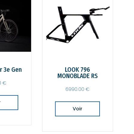
 Gen
LOOK 796
P
MONOBLADE RS
6990.00 €
Voir