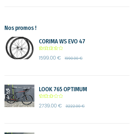
Nos promos !
CORIMA WS EVO 47
ROUES
CARBONE
1599.00 €
| Roues
1990.00 €
LOOK 765 OPTIMUM
VELO
DE
2739.00 €
ROUTE |
3222.00 €
Bonnes
Affaires