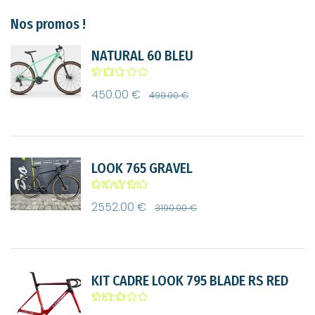
Nos promos !
NATURAL 60 BLEU
VTT |
Bonnes
450.00 €
Affaires
499.00 €
LOOK 765 GRAVEL
GRAVEL
| Bonnes
2552.00 €
Affaires
3190.00 €
KIT CADRE LOOK 795 BLADE RS RED
VELO
DE