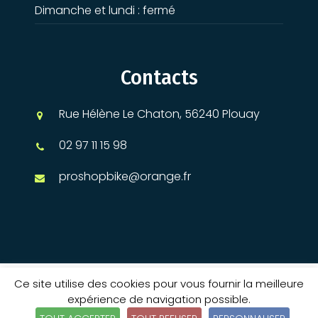
Dimanche et lundi : fermé
Contacts
Rue Hélène Le Chaton, 56240 Plouay
02 97 11 15 98
proshopbike@orange.fr
Ce site utilise des cookies pour vous fournir la meilleure
© 2026 Pro Shop Bike - Tous droits réservés |
Mentions
expérience de navigation possible.
légales
|
Gérer mes cookies
| Réalisation :