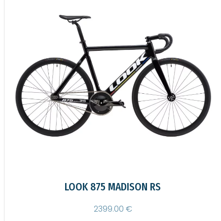
MADONE SLR 9 AXS 8e gen (26)
11999.00 €